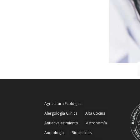
Agricultura Ecológica
Alergología Clínica
Alta Cocina
Antienvejecimiento
Astronomía
Audiología
Biociencias