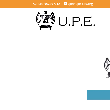
(+34) 952307912
upe@upe-edu.org