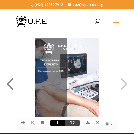
(+34) 952307912
upe@upe-edu.org