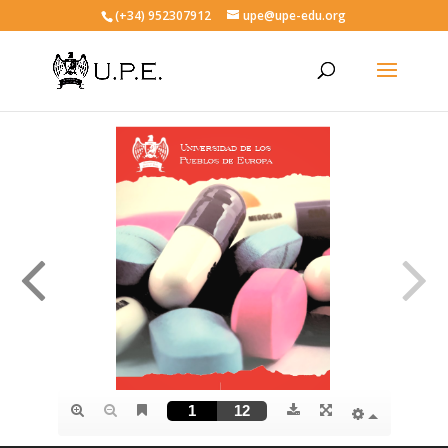
(+34) 952307912
upe@upe-edu.org