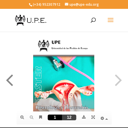
(+34) 952307912
upe@upe-edu.org