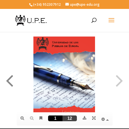
(+34) 952307912
upe@upe-edu.org