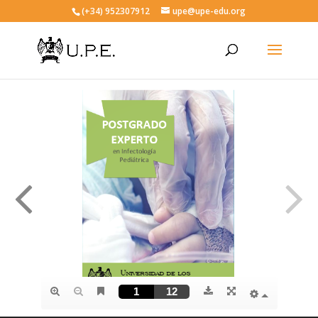
(+34) 952307912
upe@upe-edu.org