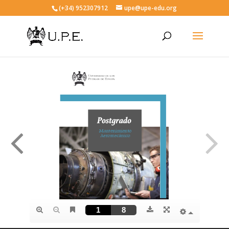
(+34) 952307912
upe@upe-edu.org