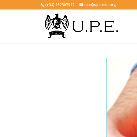
(+34) 952307912
upe@upe-edu.org