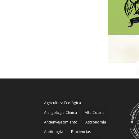
Agricultura Ecológica
Alergología Clínica
Alta Cocina
Antienvejecimiento
Astronomía
Audiología
Biociencias