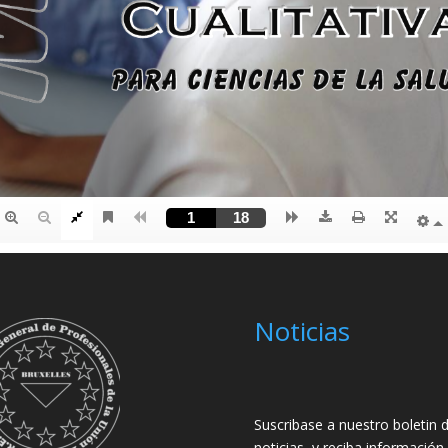
Noticias
Suscribase a nuestro boletin 
noticias, y reciba información