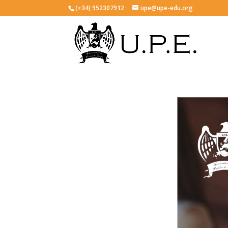
(+34) 952307912
upe@upe-edu.org