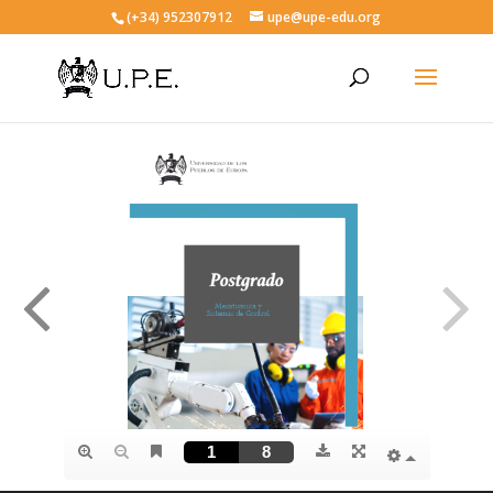
(+34) 952307912
upe@upe-edu.org