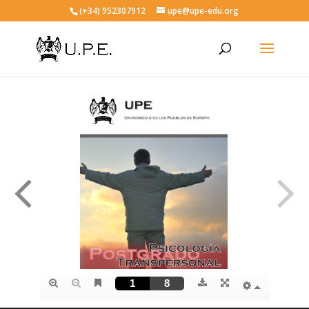
(+34) 952307912
upe@upe-edu.org