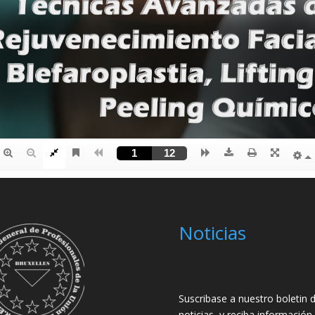
Noticias
Suscribase a nuestro boletin 
noticias, y reciba información