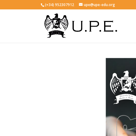
(+34) 952307912
upe@upe-edu.org