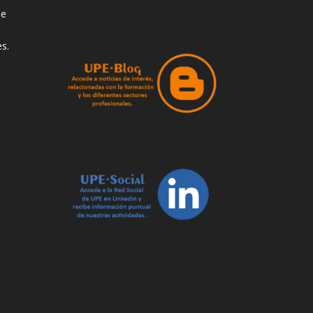
de
s.