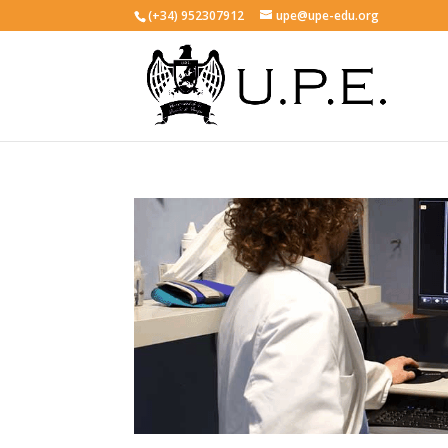
(+34) 952307912
upe@upe-edu.org