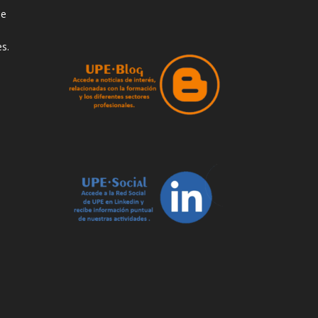
de
s.