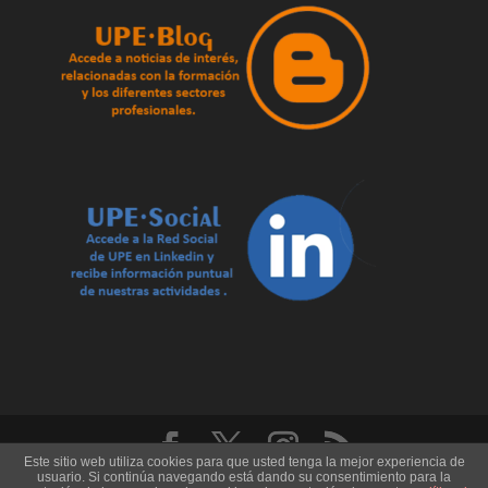
Este sitio web utiliza cookies para que usted tenga la mejor experiencia de
usuario. Si continúa navegando está dando su consentimiento para la
U.P.E. Universidad de los Pueblos de Europa - Record