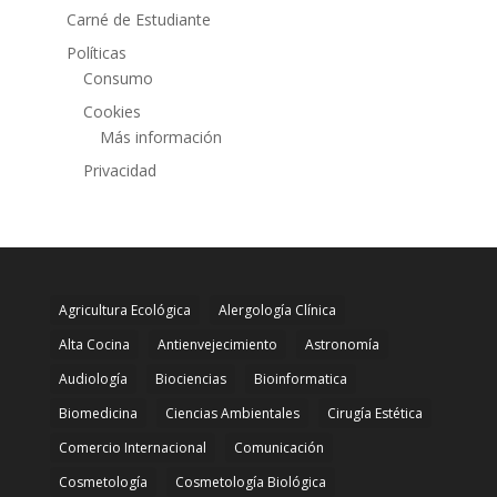
Carné de Estudiante
Políticas
Consumo
Cookies
Más información
Privacidad
Agricultura Ecológica
Alergología Clínica
Alta Cocina
Antienvejecimiento
Astronomía
Audiología
Biociencias
Bioinformatica
Biomedicina
Ciencias Ambientales
Cirugía Estética
Comercio Internacional
Comunicación
Cosmetología
Cosmetología Biológica