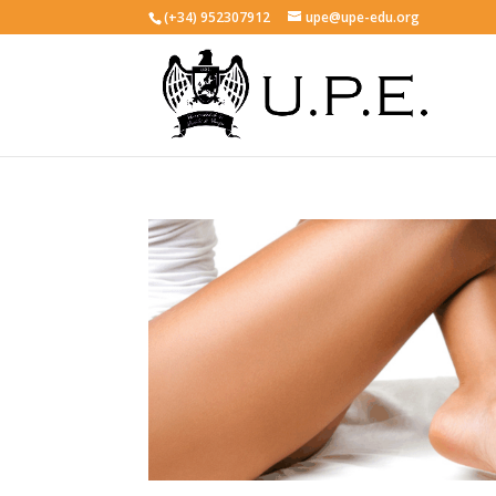
(+34) 952307912
upe@upe-edu.org