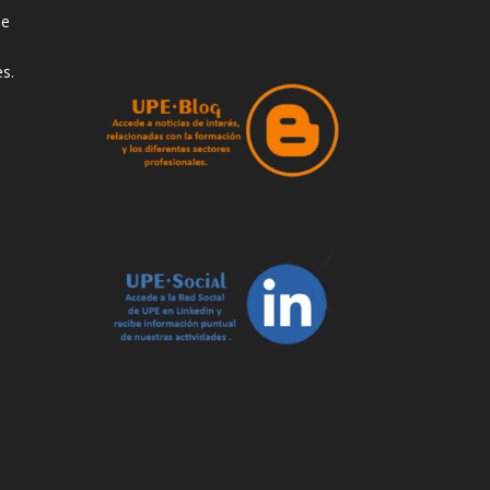
de
s.