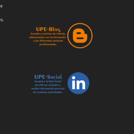
de
s.