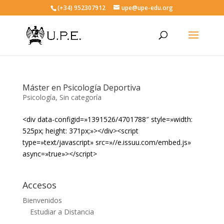
(+34) 952307912
upe@upe-edu.org
Máster en Psicología Deportiva
Psicología
,
Sin categoría
<div data-configid=»1391526/4701788″ style=»width:
525px; height: 371px;»></div><script
type=»text/javascript» src=»//e.issuu.com/embed.js»
async=»true»></script>
Accesos
Bienvenidos
Estudiar a Distancia