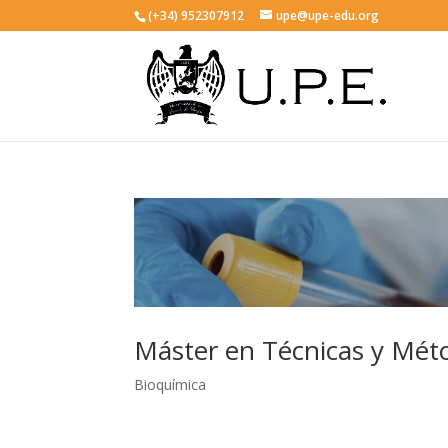
(+34) 952307912
upe@upe-edu.org
Máster en Técnicas y Méto
Bioquímica