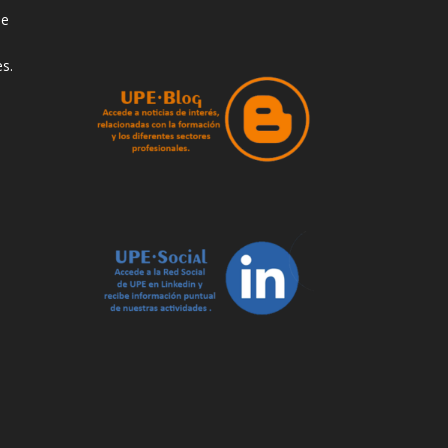
de
s.