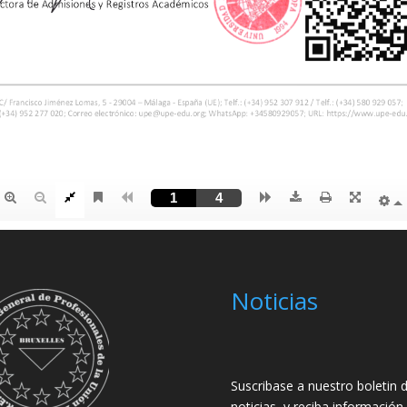
Noticias
Suscribase a nuestro boletin 
noticias, y reciba información