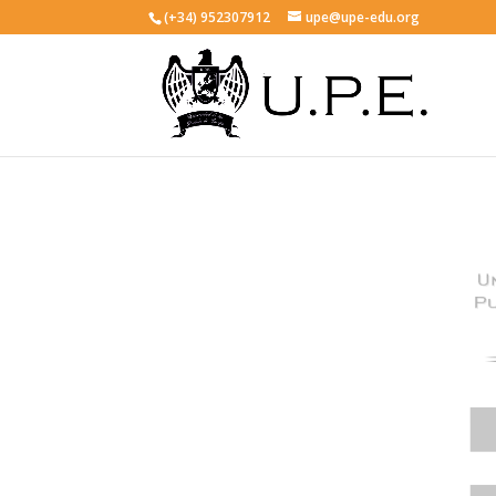
(+34) 952307912
upe@upe-edu.org