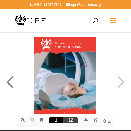
(+34) 952307912
upe@upe-edu.org