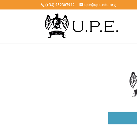
(+34) 952307912
upe@upe-edu.org