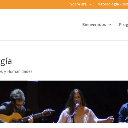
Sobre UPE
Metodología «Dist
Bienvenidos
Pro
gía
es y Humanidades