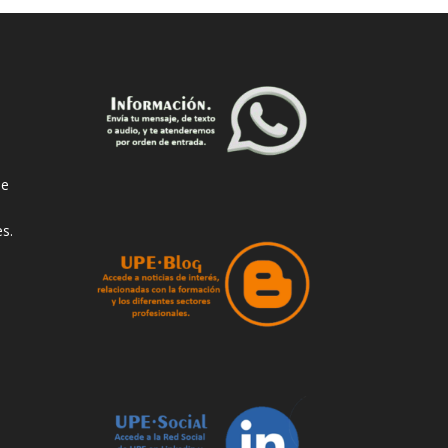
de
s.