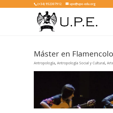
(+34) 952307912
upe@upe-edu.org
Máster en Flamencolo
Antropología
,
Antropología Social y Cultural
,
Art