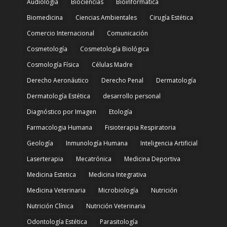
Audiología
Biociencias
Bioinformatica
Biomedicina
Ciencias Ambientales
Cirugía Estética
Comercio Internacional
Comunicación
Cosmetología
Cosmetología Biológica
Cosmología Física
Células Madre
Derecho Aeronáutico
Derecho Penal
Dermatología
Dermatología Estética
desarrollo personal
Diagnóstico por Imagen
Etología
Farmacologia Humana
Fisioterapia Respiratoria
Geología
Inmunología Humana
Inteligencia Artificial
Laserterapia
Mecatrónica
Medicina Deportiva
Medicina Estetica
Medicina Integrativa
Medicina Veterinaria
Microbiología
Nutrición
Nutrición Clínica
Nutrición Veterinaria
Odontología Estética
Parasitología